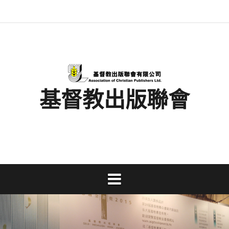
Skip
最
基
閱
書
金
文
活
香
奉
to
新
督
讀
展
書
字
動
港
獻
content
消
教
馬
消
獎
事
及
基
支
息
出
拉
息
工
資
督
持
版
松
研
料
教
聯
討
文
會
會
字
出
版
事
基督教出版聯會
業