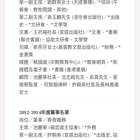
第一副主席／劉群英女士 (天道書樓)／*培訓 (午
餐會、教牧閱讀、其他)
第二副主席／袁玉麟先生 (浸信會出版社)／*出版
史、*文研會、 *文學營
文書／王礽福社長 (宣道出版社)／*文書、*書展
(聯合書展)、協助文研會、文學營
司庫／麥燕芬女士(基督教文藝出版社)／*財務、*
金書獎
媒體／蔡國威 (宗教教育中心)／*聯會網頁、*新
媒體及電子書、*書展 (香港書展)
顧問：池麗華社長、沈志超先生、俞真先生、張
振華監督 、符致鍇律師、許朝英社長及黃林鳳儀
女士
2012-2014年度董事名單
崗位／董事／專責職務
主席／池麗華 (福音證主協會)／*外務
第一副主席／許朝英 (宣道出版社)／*出版史, 協