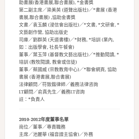
助書展(香港書展,聯合書展), *金書獎
第二副主席／梁美英 (道聲出版社)／*書展 (香港
書展,聯合書展) ,協助金書獎
文書／袁玉麟 (浸信會出版社)／*文書, *文研會, *
文藝創作營, 協助出版史
司庫／劉群英 (天道書樓)／*財務, *培訓 (業內,
如：出版學會, 社長午餐會)
董事／葉玉萍 (基督教文藝出版社)／*推動閱讀, *
培訓 (教牧閱讀, 教會或信徒)
董事／蔡國威 (宗教教育中心)／*聯會網頁, 協助
書展 (香港書展,聯合書展)
法律顧問／符致鍇律師／義務法律咨詢
I.T顧問／俞真先生／義務I.T咨詢
註：*負責人
2010-2012年度董事名單
崗位／董事／專責職務
主席／池麗華 (福音證主協會)／外務