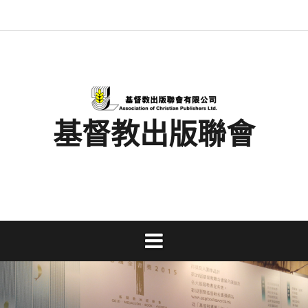
Skip
最
基
閱
書
金
文
活
香
奉
to
新
督
讀
展
書
字
動
港
獻
content
消
教
馬
消
獎
事
及
基
支
息
出
拉
息
工
資
督
持
版
松
研
料
教
聯
討
文
會
會
字
出
版
事
基督教出版聯會
業