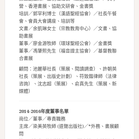
營、香港書展、協助文研會、金書獎
培訓／郭罕利博士（漢語聖經協會）／社長午餐
會、會員大會講座、培訓等
文書／余凱琳女士（宗教教育中心）／文書、協
助書展
董事／廖金源牧師（環球聖經公會）／金書獎
董事／馮肇熙先生（福音證主協會）／基督教聯
合書展
顧問：池麗華社長（策展、閱讀調查）、許朝英
社長（策展、出版史計劃）、符致鍇律師（法律
咨詢）、沈志超（策展）、俞真先生（策展、新
媒體）
2014-2016年度董事名單
崗位／董事／專責職務
主席／梁美英牧師 (道聲出版社)／*外務、書展顧
問