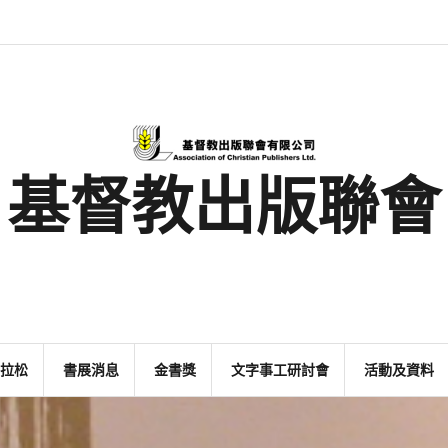
最
基
閱
書
金
文
活
香
奉
新
督
讀
展
書
字
動
港
獻
消
教
馬
消
獎
事
及
基
支
息
出
拉
息
工
資
督
持
版
松
研
料
教
聯
討
文
會
會
字
出
版
事
基督教出版聯會
業
拉松
書展消息
金書獎
文字事工研討會
活動及資料