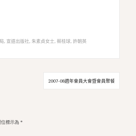
局
,
宣道出版社
,
朱素貞女士
,
蔡桂球
,
許朝英
2007-08週年會員大會暨會員聚餐
欄位標示為
*