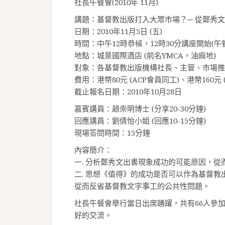
社長午餐會(2010年 11月)
講題：基督教出版打入大眾市場？─ 從鄭秀
日期：2010年11月5日 (五)
時間：中午12時恭候，12時30分講座開始(午
地點：城景國際酒店 (前名YMCA，油麻地)
對象：各基督教出版機構社長、主管、市場推
費用：港幣80元 (ACP會員同工)、港幣160元 
截止報名日期：2010年10月28日
嘉賓講員：趙崇明博士 (分享20-30分鐘)
回應講員：劉倩怡小姐 (回應10-15分鐘)
現場答問時間：15分鐘
內容簡介：
一. 分析鄭秀文出書現象成功的可能原因，
二. 思想《值得》的成功是否可以作為基督
從而反省基督教文字事工的公共性問題。
社長午餐會舉行當日出席踴躍，共有66人參加
好的交流。