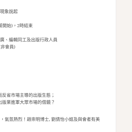
文現象說起
餐開始)，2時結束
廣、編輯同工及出版行政人員
(非會員)
從而反省市場主導的出版生態；
教出版業進軍大眾市場的借鏡？
，氣氛熱烈！趙崇明博士, 劉倩怡小姐及與會者有美