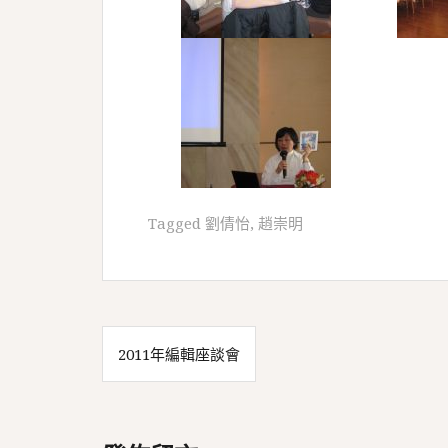
Tagged
劉倩怡
,
趙崇明
文
2011年編輯座談會
章
導
覽