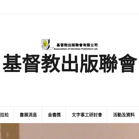
最
基
閱
書
金
文
活
香
奉
新
督
讀
展
書
字
動
港
獻
消
教
馬
消
獎
事
及
基
支
息
出
拉
息
工
資
督
持
版
松
研
料
教
聯
討
文
會
會
字
出
版
事
基督教出版聯會
業
拉松
書展消息
金書獎
文字事工研討會
活動及資料