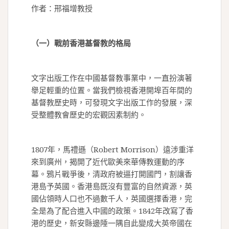
作者：邢福增教授
（一）戰前香港基督教的格局
文字出版工作在中國基督教事業中，一直扮演著
舉足輕重的位置。當我們檢視香港開埠百年間的
基督教歷史時，可發現文字出版工作的發展，深
受整體教會歷史的宏觀因素制約。
1807年，馬禮遜（Robert Morrison）遠涉重洋
來到廣州，揭開了近代歐美來華傳教運動的序
幕。鴉片戰爭後，清政府被逼打開國門，割讓香
港島予英國。香港島既沒有豐富的自然資源，英
國佔領時人口也不過數千人，英國選擇香港，完
全是為了配合進入中國的政策。1842年改寫了香
港的歷史，新安縣邊陲一隅自此變成大英帝國在