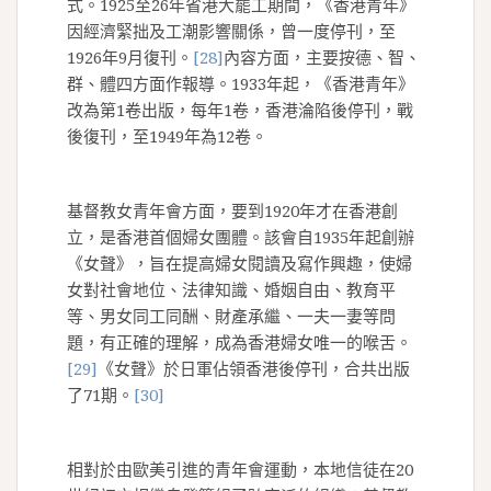
式。1925至26年省港大罷工期間，《香港青年》
因經濟緊拙及工潮影響關係，曾一度停刊，至
1926年9月復刊。
[28]
內容方面，主要按德、智、
群、體四方面作報導。1933年起，《香港青年》
改為第1卷出版，每年1卷，香港淪陷後停刊，戰
後復刊，至1949年為12卷。
基督教女青年會方面，要到1920年才在香港創
立，是香港首個婦女團體。該會自1935年起創辦
《女聲》，旨在提高婦女閱讀及寫作興趣，使婦
女對社會地位、法律知識、婚姻自由、教育平
等、男女同工同酬、財產承繼、一夫一妻等問
題，有正確的理解，成為香港婦女唯一的喉舌。
[29]
《女聲》於日軍佔領香港後停刊，合共出版
了71期。
[30]
相對於由歐美引進的青年會運動，本地信徒在20