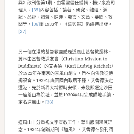
興》改刊後第1期，由霍靈健任編輯，楊少泉為司
理人。
[35]
內容包括：論著、研究、雜俎、遊
記、品評、諧聲、闢迷、戔言、文藝、要聞、教
聞等。
[36]
到1933年，《奮興報》仍維持出版。
[37]
另一個在港的基督教團體是道風山基督教叢林。
叢林由基督教道友會（Christian Mission to
Buddhists）的艾香德（Karl Ludvig Reichelt）
於1922年在南京的景風山創立，旨在向佛教徒傳
揚福音。1929年底因國內政居不穩，艾香德決定
遷港，先於新界大埔暫時安頓，未幾即選定沙田
一座荒山為院址，並於1930年4月完成購地手續，
定名道風山。
[38]
道風山十分重視文字宣教工作，藉出版闡釋其理
念。1934年創辦期刊《道風》，艾香德在發刊詞