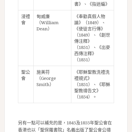
書》、《指迷編》
浸禮
甸威廉
《奉勸真假人物
會
（William
論》（1849）、
Dean）
《使徒言行傳》
（1849）、《創世
傳注釋》
（1851）、《出麥
西傳注釋》
（1851）
聖公
施美符
《耶穌聖教洗禮洗
會
（George
禮規式》
Smith）
（1851）、《耶穌
聖教禱告文》
（1854）。
另有一點可以補充的是，1845及1855年聖公會在
香港也以「聖保羅書院」名義出版了聖公會公禱