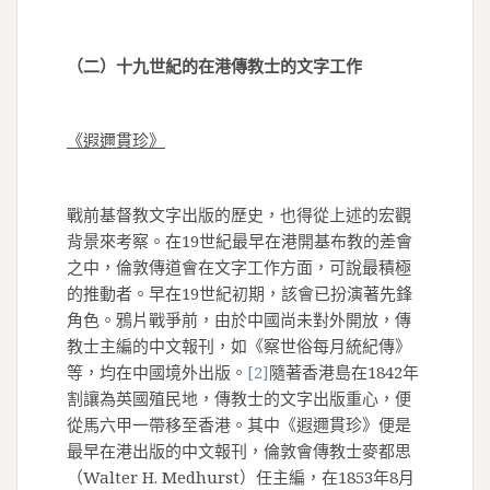
（二）十九世紀的在港傳教士的文字工作
《遐邇貫珍》
戰前基督教文字出版的歷史，也得從上述的宏觀
背景來考察。在19世紀最早在港開基布教的差會
之中，倫敦傳道會在文字工作方面，可說最積極
的推動者。早在19世紀初期，該會已扮演著先鋒
角色。鴉片戰爭前，由於中國尚未對外開放，傳
教士主編的中文報刊，如《察世俗每月統紀傳》
等，均在中國境外出版。
[2]
隨著香港島在1842年
割讓為英國殖民地，傳教士的文字出版重心，便
從馬六甲一帶移至香港。其中《遐邇貫珍》便是
最早在港出版的中文報刊，倫敦會傳教士麥都思
（Walter H. Medhurst）任主編，在1853年8月