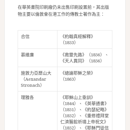
在華英書院印刷廠仍未出售印刷設置前，其出版
物主要以倫敦會在港工作的傳教士著作為主：
合信
《約翰真經解釋》
（1853）
慕維廉
《救靈先路》（1856）、
《天人異同》（1856）
施敦力亞歷山大
《總論耶穌之榮》
（Aexandar
（1863）
Stronach）
理雅各
《耶穌山上垂訓》
（1844）、《英華通書》
（1851）、《約瑟紀略》
（1852）、《重修禮拜堂
仁濟醫館祈禱上帝祝文》
（1852）、《耶穌門徒信