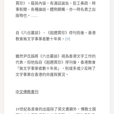
貫珍》。窺其內容，有滿廷諭旨，臣工奏疏、時
事新聞、各種論說。體例頗備，亦一時名貴之出
版物也。……
自《六合叢談》、《遐邇貫珍》停刊而後，香港
教會無文字事業者數十年矣。
[9]
雖然尹氏誤將《六合叢談》視為香港文字工作的
代表，但他指自《遐邇貫珍》停刊後，香港教會
「無文字事業者數十年矣」，則或多或少反映了
文字事業在香港的命運與實況。
中文傳教書刊
19世紀各差會的出版除了英文書籍外，傳教士撰