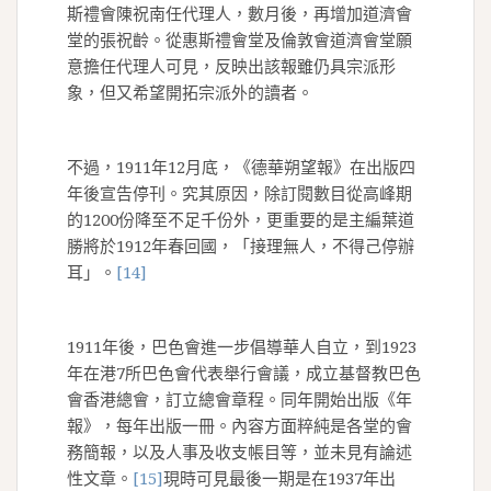
斯禮會陳祝南任代理人，數月後，再增加道濟會
堂的張祝齡。從惠斯禮會堂及倫敦會道濟會堂願
意擔任代理人可見，反映出該報雖仍具宗派形
象，但又希望開拓宗派外的讀者。
不過，1911年12月底，《德華朔望報》在出版四
年後宣告停刊。究其原因，除訂閱數目從高峰期
的1200份降至不足千份外，更重要的是主編葉道
勝將於1912年春回國，「接理無人，不得己停辦
耳」。
[14]
1911年後，巴色會進一步倡導華人自立，到1923
年在港7所巴色會代表舉行會議，成立基督教巴色
會香港總會，訂立總會章程。同年開始出版《年
報》，每年出版一冊。內容方面粹純是各堂的會
務簡報，以及人事及收支帳目等，並未見有論述
性文章。
[15]
現時可見最後一期是在1937年出