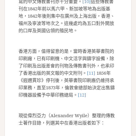
寫的中文傳教書刊亦十分重要。
[10]
這些傳教書
刊在1842年前以馬六甲、新加坡等地為出版基
地，1842年後則集中在廣州及上海出版，香港、
福州及寧波等地次之。這幾處均為五口對外開放
的口岸及英國佔領的殖民地。
香港方面，值得留意的是，當時香港英華書院的
印刷廠，已有印刷機、中文活字與鑄字設備，除
了印刷及出版差會的刊物及傳教書刊外，也承印
了香港出版的英文報的中文附刊。
[11]
1856年
《遐邇貫珍》停刊後，英華書院印刷廒仍維持承
印業務，直至1873年，倫敦會總部始決定出售鑄
印機器設備予中華印務總局。
[12]
現從偉烈亞力（Alexander Wyile）整理的傳教
士著作目錄，列選其中在香港出版者如下：