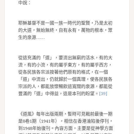
中說：
耶穌基督不是一國一族一時代的聖賢，乃是太初
的大道，無始無終，自有永有，萬物的根本，眾
生的泉源……
從這充滿的「道」，要流出無窮的活水，有的大
流，有的小流，有的屬乎東方，有的屬乎西方，
從各民族各宗派按著他們原有的格式，在一個
「道」中流出，仍就歸於一個真理，使各民族各
宗派的人，都能放懷暢飲這寬闊的泉源，都能從
豐滿的「道」中得益，這是本刊的盼望。
[39]
《道風》每年出版兩期，暫時可見戰前最後一期
是8卷1期（1941年），相信在香港淪陷後停刊，
到1948年始復刊。內容方面，主要是從神學方面