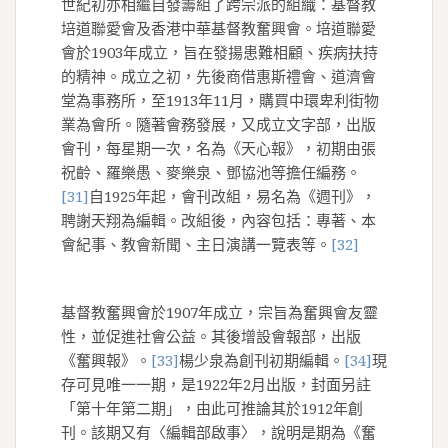
世紀初亦相繼自發籌組了跨宗派的組織：基督教
培道聯愛會及香港中華基督教奮興會。培道聯愛
會於1903年成立，旨在發揚患難相顧、疾病扶持
的精神。成立之初，先後商借惠斯禮會、道濟會
堂為事務所，至1913年11月，購買中環卑利街物
業為會所。隨著會務發展，又成立文字部，出版
會刊，每星期一次，名為《天心報》，初期由張
祝齡、羅樂愚、麥樂泉、鄧協池等擔任編務。
[31]
自1925年起，會刊改組，易名為《週刊》，
聘謝天翔為編輯。改組後，內容包括：專著、本
會紀事、教會新聞、主日演講一覽表等。
[32]
基督教奮興會於1907年成立，宗旨為奮興會友靈
性，並促進社會公益。其後增設會報部，出版
《奮興報》。
[33]
楊少泉為創刊初期編輯。
[34]
現
存可見唯一一期，是1922年2月出版，封面另註
「第十年第二期」，由此可推論其於1912年創
刊。該期又有〈編輯部啟事〉，說明是期為《奮