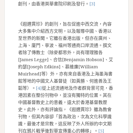
創刊，由香港英華書院印刷及發行。
[3]
《遐邇貫珍》的創刊，旨在促進中西交流，內容
大多集中介紹西方文明，以及報導中國、香港以
至世界的新聞。它雖在香港出版，但亦在廣州、
上海、廈門、寧波、福州等通商口岸流通。撰文
者除了傳教士（除麥都思外，尚有理理雅各
[James Legge]、合信[Benjamin Hobson]、艾
約瑟[Joseph Edkins]、慕維廉[William
Muirhead]等）外，亦有來自香港及上海墨海書
館等地的中國文人基督徒（如黃勝、何進善及王
韜等）。
[4]
從上述流通地及作者群背景可見，香
港因素在整份刊物中，並沒有獨特的位置。其在
中國基督教史上的意義，遠大於香港基督教歷
史。此外，亦有評論指，《遐邇貫珍》雖為教會
刊物，但其內容卻「首為政治，次為文化科學識
識，最後才是宗教，這反映了外人所辦的中文期
刊在鴉片戰爭後對華宣傳重心的轉移」。
[5]