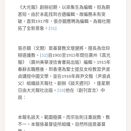
《大光報》創辦初期，以梁集生為編輯，但為期
甚短。由於未能找到合適編輯，故編務未有突
破，直到1917年，張亦鏡應聘為編輯，為報社開
拓了全新景象。
[51]
張亦鏡（文開）是基督教文壇健將，擅長為信仰
辯道護教。
[52]
自1905至1915年間任廣州《真光
報》（廣州美華浸信會書局出版）編輯。1915年
春辭去職務後，到香港為聖士提反女校教習尹淑
貞講授中國文學，並在1916年與尹文楷（尹淑貞
父）組織談天報社，創辦《談天週刊》，逢星期
日由大光報社出版。
[53]
他在〈創刊宣言〉中
說：
本報名談天，範圍極廣，而宗旨則注重說教，教
不一，本報係基督徒所組織，自然所說是基督