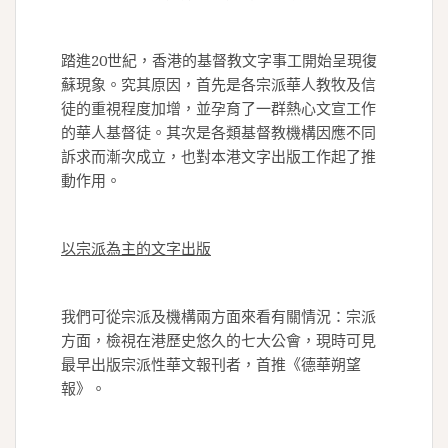
踏進20世紀，香港的基督教文字事工開始呈現復
蘇現象。究其原因，首先是各宗派華人教牧及信
徒的重視程度加增，並孕育了一群熱心文宣工作
的華人基督徒。其次是各類基督教機構因應不同
訴求而漸次成立，也對本港文字出版工作起了推
動作用。
以宗派為主的文字出版
我們可從宗派及機構兩方面來看有關情況：宗派
方面，檢視在港歷史悠久的七大公會，現時可見
最早出版宗派性華文報刊者，首推《德華朔望
報》。