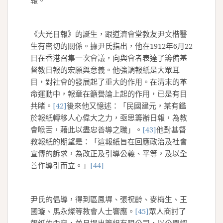
報。
《大光日報》的誕生，跟道濟會堂教友尹文楷醫
生有密切的關係。據尹氏指出，他在1912年6月22
日在香港召集一次會議，向與會者表達了籌備基
督教日報的宏願與意義。他強調報紙是大眾耳
目，對社會的發展起了重大的作用。在清末的革
命運動中，報章在籲譽論上起的作用，已是有目
共睹。
[42]
後來他又憶述：「民國建元，某有鑑
於報紙轉移人心偉大之力，亟思籌辦日報，為教
會喉舌，藉此以盡忠善導之職」。
[43]
他對基督
教報紙的期望是：「這報紙旨在回應政治及社會
宣傳的訴求，為改正及引導公義、平等，及以全
善作導引而立。」
[44]
尹氏的倡導，得到區鳳墀、張祝齡、麥梅生、王
國璇、馬永燦等教會人士響應。
[45]
眾人商討了