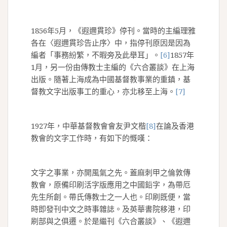
1856年5月，《遐邇貫珍》停刊。當時的主編理雅
各在〈遐邇貫珍告止序〉中，指停刊原因是因為
編者「事務紛繁，不暇旁及此舉耳」。
[6]
1857年
1月，另一份由傳教士主編的《六合叢談》在上海
出版。隨著上海成為中國基督教事業的重鎮，基
督教文字出版事工的重心，亦北移至上海。
[7]
1927年，中華基督教會會友尹文楷
[8]
在論及香港
教會的文字工作時，有如下的慨嘆：
文字之事業，亦開風氣之先。蓋麻刺甲之倫敦傳
教會，原備印刷活字版應用之中國鉛字，為帶厄
先生所創。帶氏傳教士之一人也。印刷既便，當
時即發刊中文之時事雜誌。及英華書院移港，印
刷部與之俱遷。於是繼刊《六合叢談》、《遐邇