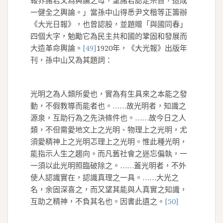
報界諸君又為輿論之母，望諸君認定宗旨，造成
一健全之輿論。」當孫中山得悉尹文楷等正籌辦
《大光日報》，也曾認股，並題贈「與國同春」
四個大字，勉勵它為民主共和國的鞏固和發展而
大造革命輿論。
[49]
1920年，《大光報》出版年
刊，孫中山又為其題詞：
光明之為人類所愛也，實為有生具來之本能之發
動，不假教導而能者也。……故光明者，知識之
源泉，互助行為之先決條件也。……故今日之人
類，不但需愛地文上之光明、物理上之光明，尤
須愛精神上之光明忑理上之光明。惟此種光明，
能指示人生之趨向。而凡舊社會之迷忘偏執，一
一須以此光明照臨破除之。……蓋光明者，不外
使人認識實在，認識真理之一具。……大光之
名，余固深喜之，而又望其能與人真實之知識，
互助之精神，不負其名也。因書此遺之。
[50]