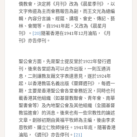
僑教會，決定將《月刊》改為《晨星季刊》，以
文字佈道為主而會務報告為副，而王文光為總編
輯，內容分言論、經筵、講壇、會史、傳記、藝
林、會聞等。自1941年起，又改為《晨星月
刊》。
[20]
隨著香港在1941年12月淪陷，《月
刊》亦告停刊。
聖公會方面，先是聖士提反堂於1922年發行週
刊，後來各堂認為可以合作出版，一則互通消
息，二則讓教友藉文字表達意見，遂於1924年
起，以香港教區名義出版《靈鐸週刊》，每週一
期，主要是香港聖公會各堂會務近況，同時也刊
載香港其他組織（如基督教聯會、青年會、南華
聖書會等）及內地聖公會及其他組織（全國基督
教協進會）的消息。後來也有一些宗教性的論述
文章。創辦初期由黃福平牧師為主編，後由李求
恩牧師、鍾立仁牧師接任。1941年底，隨著香港
淪陷，《週刊》亦告停刊。
[21]