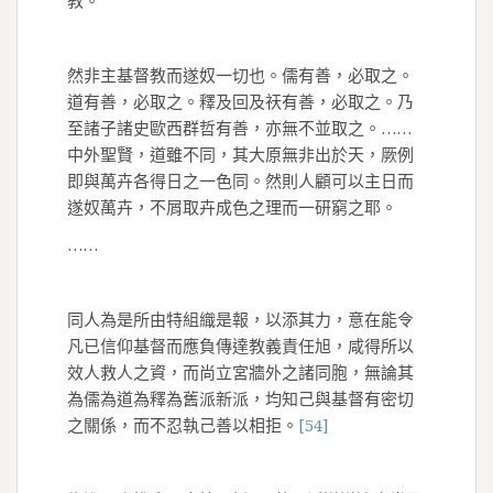
教。
然非主基督教而遂奴一切也。儒有善，必取之。
道有善，必取之。釋及回及祆有善，必取之。乃
至諸子諸史歐西群哲有善，亦無不並取之。……
中外聖賢，道雖不同，其大原無非出於天，厥例
即與萬卉各得日之一色同。然則人顧可以主日而
遂奴萬卉，不屑取卉成色之理而一研窮之耶。
……
同人為是所由特組織是報，以添其力，意在能令
凡已信仰基督而應負傳達教義責任旭，咸得所以
效人救人之資，而尚立宮牆外之諸同胞，無論其
為儒為道為釋為舊派新派，均知己與基督有密切
之關係，而不忍執己善以相拒。
[54]