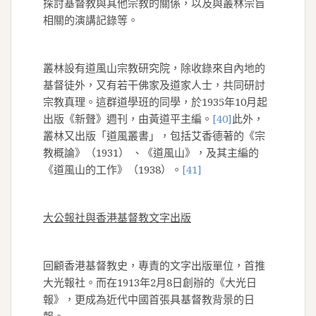
探討基督教與其他宗教的關係，以及與叢林宗旨
相關的演講記錄等。
叢林設有道風山宗教研究院，除收錄來自內地的
基督徒外，又有若干佛家及道家人士，共同研討
宗教真理。這群道學班的同學，於1935年10月起
出版《新聲》週刊，由黃道平主編。
[40]
此外，
叢林又出版「道風叢書」，包括艾香德著的《宗
教概論》（1931） 、《道風山》，及其主編的
《道風山的工作》（1938）。
[41]
大公報社與香港基督教文字出版
回顧香港基督教史，專責的文字出版單位，首推
大光報社。而在1913年2月8日創辦的《大光日
報》，更成為近代中國首張具基督教背景的日