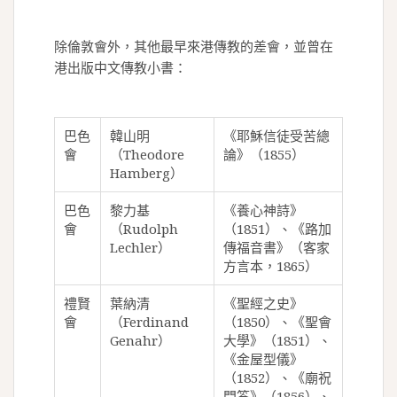
除倫敦會外，其他最早來港傳教的差會，並曾在
港出版中文傳教小書：
巴色
韓山明
《耶穌信徒受苦總
會
（Theodore
論》（1855）
Hamberg）
巴色
黎力基
《養心神詩》
會
（Rudolph
（1851）、《路加
Lechler）
傳福音書》（客家
方言本，1865）
禮賢
葉納清
《聖經之史》
會
（Ferdinand
（1850）、《聖會
Genahr）
大學》（1851）、
《金屋型儀》
（1852）、《廟祝
問答》（1856）、