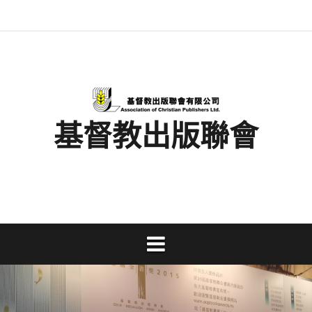
Skip
最
基
閱
書
金
文
活
香
奉
to
新
督
讀
展
書
字
動
港
獻
content
消
教
馬
消
獎
事
及
基
支
息
出
拉
息
工
資
督
持
版
松
研
料
教
聯
討
文
會
會
字
出
版
事
基督教出版聯會
業