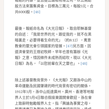
報紙的內容，並且提出籌組有限公司，以公開認
股方法來籌集資金，目標為三萬元，每股5元，合
共6000股。
[46]
最後，報紙命名為《大光日報》，取自耶穌基督
的自述：「我是世界的光。跟從我的，就不在黑
暗裏走，必要得着生命的光」（約8:12），寓意
教會的靈光會引領國家的發展。
[47]
另方面，因
道濟會堂的王煜初牧師，早年也曾有籌辦《光
報》之意，惜因條件未成熟而結吹。現以《大光
日報》為名，「以慰前輩在天之靈也」。
[48]
除上述基督教背景外，《大光報》又跟孫中山的
革命運動及民國肇建的時代背景有密切的關係。
1912年5月，孫中山抵達廣州。廣州、香港等地報
界人士於5月4日聯合假座東園開會歡迎，孫在會
上致辭時勉勵報界人士，指「輿論為事實之母，