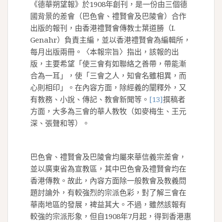
《德華朔望報》於1908年創刊，是一份由三個德
國背景的差會（巴色會、禮賢會及巴陵會）合作
出版的報刊，由香港禮賢會傳教士葉道勝（I.
Genahr）負責主編，並以香港禮賢會為編輯所，
每月出版兩冊。〈本報宗旨〉指出，該報的出
版，主要希望「使三會有如聯絡之善帶，帶能漸
合為一耳」，使「三會之人，知會名雖相異，而
心則相印」。在內容方面，除經義的闡釋外，又
有教務、小說、傳記、教會新聞等。
[13]
撰稿者
方面，大多為三會的華人教牧（如麥梅生、王元
深、張聲和等）。
巴色會、禮賢會及巴陵會均屬來華信義宗差會，
並以廣東省為宣教區，其中巴色會及禮賢會均在
香港傳教。故此，內容方面除一般教會及教義問
題討論外，有較強烈的宗派色彩，對了解三會在
華南地區的發展，裨益其大。不過，雖然該報有
較強的宗派形象，但自1908年7月起，得到香港惠