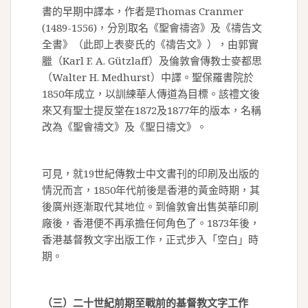
書的早期中譯本，作者是Thomas Cranmer
(1489-1556)，分別取名《聖會禱咨》及《禱告文
全書》（此即上表麥氏的《禱告文》），由郭實
臘（Karl F. A. Gützlaff）及倫敦會傳教士麥都思
（Walter H. Medhurst）中譯。聖保羅書院於
1850年成立，以訓練華人傳道為目標。該禮文後
來又有聖士提反堂在1872及1877年的版本，名稱
改為《聖會禱文》及《聖日禱文》。
可見，就19世紀傳教士中文書刊的印刷及出版的
情況而言，1850年代前後是香港的黃金時期，其
後廣州逐漸取代其地位。到倫敦會出售英華印刷
廠後，香港便不再承擔任何角色了。1873年後，
香港基督教文字出版工作，正式步入「空白」時
期。
（三）二十世紀前期至戰前的基督教文字工作