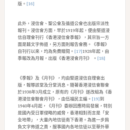
版。
[16]
此外，浸信會、聖公會及循道公會也出版宗派性
報刊。浸信會方面，早於1919年起，便由堅道浸
信自理會刊行《香港浸信會季報》，其宗旨一方
面是藉文字佈道，另方面則報告會務。《季報》
自刊行以來，均為免費贈閱。
[17]
1928年起，由
季報改為月報，出版《香港浸會月刊》 。
[18]
《季報》及《月刊》，均由堅道浸信自理會出
版，報導該堂及分堂消息。隨著香港浸信會聯會
於1938年3月成立，原有的《月刊》遂改組為《香
港浸信會聯會月刊》，由伍福民主編。
[19]
到
1940年4月起，《月刊》委辦因應時局發展，特別
是國內受日軍侵略的威脅，香港相對而言是「安
全地帶」，大量內地信徒南下香港。為進一步肩
負文字佈道之責，服事國內各地信徒以至華外華