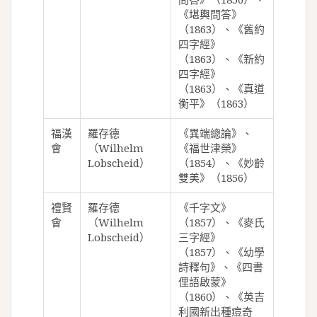
《堪輿問答》
（1863）、《舊約
四字經》
（1863）、《新約
四字經》
（1863）、《真道
衡平》（1863）
福漢
羅存德
《異端總論》、
會
（Wilhelm
《福世津榮》
Lobscheid）
（1854）、《妙齡
雙美》（1856）
禮賢
羅存德
《千字文》
會
（Wilhelm
（1857）、《麥氏
Lobscheid）
三字經》
（1857）、《幼學
詩釋句》、《四書
俚語啟蒙》
（1860）、《英吉
利國新出種痘奇