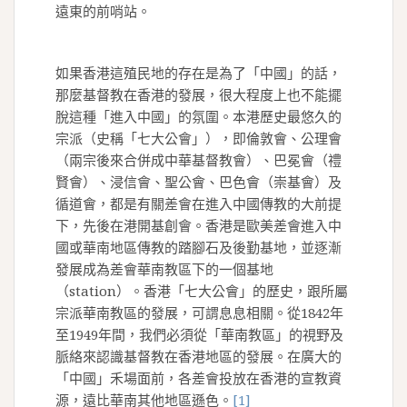
遠東的前哨站。
如果香港這殖民地的存在是為了「中國」的話，
那麼基督教在香港的發展，很大程度上也不能擺
脫這種「進入中國」的氛圍。本港歷史最悠久的
宗派（史稱「七大公會」），即倫敦會、公理會
（兩宗後來合併成中華基督教會）、巴冕會（禮
賢會）、浸信會、聖公會、巴色會（崇基會）及
循道會，都是有關差會在進入中國傳教的大前提
下，先後在港開基創會。香港是歐美差會進入中
國或華南地區傳教的踏腳石及後勤基地，並逐漸
發展成為差會華南教區下的一個基地
（station）。香港「七大公會」的歷史，跟所屬
宗派華南教區的發展，可謂息息相關。從1842年
至1949年間，我們必須從「華南教區」的視野及
脈絡來認識基督教在香港地區的發展。在廣大的
「中國」禾場面前，各差會投放在香港的宣教資
源，遠比華南其他地區遜色。
[1]