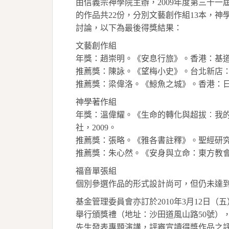
由信義宗神學院主辦，
2009
年度第三十一
的作品共
22
份，分別文藝創作組
13
本，神
討論，以下為最後得獎結果：
文藝創作組
年獎：趙崇明。《安息行旅》。香港：基
推薦獎：陳詠。《望梅小史》。台北新店
推薦獎：梁偉洛。《鯨魚之城》。香港：
神學著作組
年獎：溫偉耀。《生命的轉化與超拔︰我
社，
2009
。
推薦獎：張略。《雅各書註釋》。聖經研
推薦獎：朱心然。《安身與立命：東方教
福音單張組
個別參選作品的形式設計尚可，但仍未達
基金管理委員會亦訂於
2010
年
3
月
12
日（五
舉行頒獎禮（地址：沙田道風山路
50
號）
先生發表專題演講，評審宣讀得獎作品之