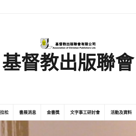
最
基
閱
書
金
文
活
香
奉
新
督
讀
展
書
字
動
港
獻
消
教
馬
消
獎
事
及
基
支
息
出
拉
息
工
資
督
持
版
松
研
料
教
聯
討
文
會
會
字
出
版
事
基督教出版聯會
業
拉松
書展消息
金書獎
文字事工研討會
活動及資料