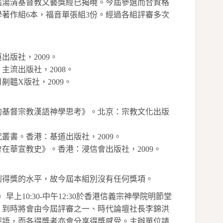
屆湯清基督教文藝獎經已揭曉。今屆參選而合資格
學著作組
6
本，福音單張組
3
份。經過各組評審多次
道出版社，
2009
。
：主流出版社，
2008
。
日劓韞
X
版社，
2009
。
的基督宗教漢語神學思考》。北京：宗教文化出版
究叢書。香港：基道出版社，
2009
。
會在華宣教史》。香港：浸信會出版社，
2009
。
到得獎的水平，故今屆本組別沒有任何獎項。
）早上
10:30-
中午
12:30
於香港信義宗神學院明節堂
，到時將會由今屆評審之一、時代論壇社長李錦洪
評語，而各得獎者亦會分享得獎感受。主辦單位請