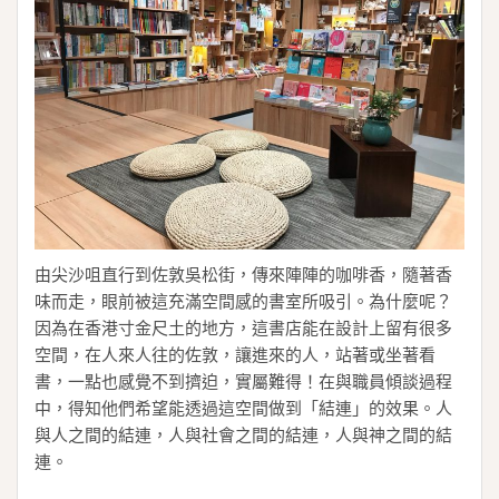
由尖沙咀直行到佐敦吳松街，傳來陣陣的咖啡香，隨著香
味而走，眼前被這充滿空間感的書室所吸引。為什麼呢？
因為在香港寸金尺土的地方，這書店能在設計上留有很多
空間，在人來人往的佐敦，讓進來的人，站著或坐著看
書，一點也感覺不到擠迫，實屬難得！在與職員傾談過程
中，得知他們希望能透過這空間做到「結連」的效果。人
與人之間的結連，人與社會之間的結連，人與神之間的結
連。