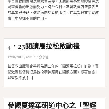
華基督教圖書館及靈光書室等，主要都是為聖經的翻譯及
屬靈書籍的出版而努力。時至今日，基督教書店皆按各自
的異象與使命，透過面向讀者的服侍，在基督教文字宣教
事工中發揮不同的作用。
4．23閱讀馬拉松啟動禮
12/04/2018
admin
分享會
基督教出版聯會舉辦為期三年的「閱讀馬拉松」計劃，冀
望激勵基督徒把馬拉松精神應用在閱讀方面，憑著信念，
以堅毅不放 […]
參觀夏達華研道中心之「聖經