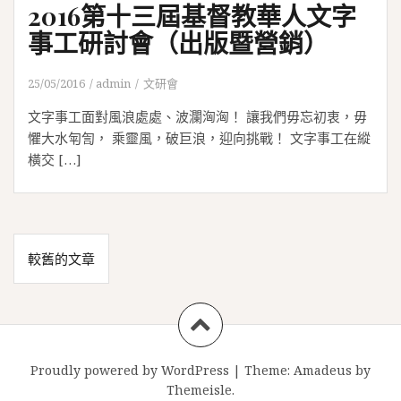
2016第十三屆基督教華人文字
事工研討會（出版暨營銷）
25/05/2016
admin
文研會
文字事工面對風浪處處、波瀾洶洶！ 讓我們毋忘初衷，毋
懼大水匉訇， 乘靈風，破巨浪，迎向挑戰！ 文字事工在縱
橫交 […]
文
較舊的文章
章
導
覽
Proudly powered by WordPress
|
Theme:
Amadeus
by
Themeisle.