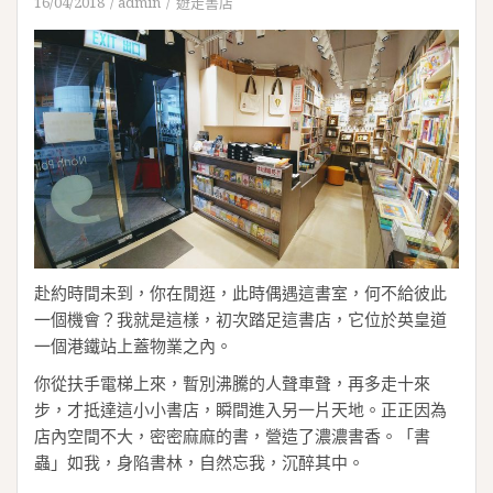
16/04/2018
admin
遊走書店
赴約時間未到，你在閒逛，此時偶遇這書室，何不給彼此
一個機會？我就是這樣，初次踏足這書店，它位於英皇道
一個港鐵站上蓋物業之內。
你從扶手電梯上來，暫別沸騰的人聲車聲，再多走十來
步，才抵達這小小書店，瞬間進入另一片天地。正正因為
店內空間不大，密密麻麻的書，營造了濃濃書香。「書
蟲」如我，身陷書林，自然忘我，沉醉其中。