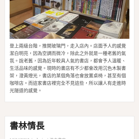
登上兩級台階，推開玻璃門，走入店內。店面予人的感覺
潔白明亮，因為空調而微冷，除此之外就是一種老舊的氣
氛。說老舊，因為近年較具人氣的書店，都會予人溫暖、
生活品味的感覺。現時的書店有不少都會改用沉色木製書
架，澄黃燈光，書店的某個角落也會放置桌椅，甚至有個
咖啡店。而這家書店裡完全不見這些，所以讓人有走進時
光隧道的感覺。
書林情長