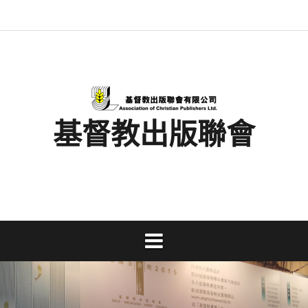
Skip
最
基
閱
書
金
文
活
香
奉
to
新
督
讀
展
書
字
動
港
獻
content
消
教
馬
消
獎
事
及
基
支
息
出
拉
息
工
資
督
持
版
松
研
料
教
聯
討
文
會
會
字
出
版
事
基督教出版聯會
業