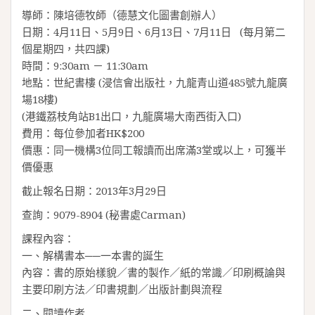
導師：陳培德牧師（德慧文化圖書創辦人）
日期：4月11日、5月9日、6月13日、7月11日 (每月第二
個星期四，共四課)
時間：9:30am － 11:30am
地點：世紀書樓 (浸信會出版社，九龍青山道485號九龍廣
場18樓)
(港鐵荔枝角站B1出口，九龍廣場大南西街入口)
費用：每位參加者HK$200
價惠：同一機構3位同工報讀而出席滿3堂或以上，可獲半
價優惠
截止報名日期：2013年3月29日
查詢：9079-8904 (秘書處Carman)
課程內容：
一、解構書本──一本書的誕生
內容：書的原始樣貌／書的製作／紙的常識／印刷概論與
主要印刷方法／印書規劃／出版計劃與流程
二、閱讀作者