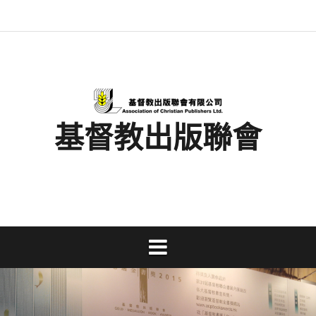
Skip
最
基
閱
書
金
文
活
香
奉
to
新
督
讀
展
書
字
動
港
獻
content
消
教
馬
消
獎
事
及
基
支
息
出
拉
息
工
資
督
持
版
松
研
料
教
聯
討
文
會
會
字
出
版
事
基督教出版聯會
業