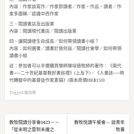
內容：作家談寫作／作家即讀者／作家‧作品‧讀者／作
家多面睇／認識中西作家
三、閱讀書店及出版業
內容：閱讀現代書店／閱讀出版業
四、讓閱讀使生命成長／如何帶領讀書小組？
內容：如何選書／讀書於我何益／閱讀社會學／如何帶領
讀書小組
註：參加者可以半價購買導師陳培德牧師的著作：《兩代
書──二十世紀基督教好書巡禮》(上及下)、《人書誌──時
代轉變中的基督徒作家素描》(兩本原價HK$150)
Tagged
陳培德
文
教牧閱讀分享會0423－－
教牧悅讀午餐會— 談青年
章
「從未明之雲到未識之
牧養