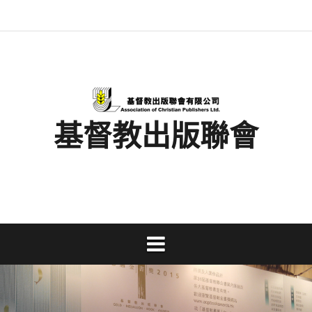
Skip
最
基
閱
書
金
文
活
香
奉
to
新
督
讀
展
書
字
動
港
獻
content
消
教
馬
消
獎
事
及
基
支
息
出
拉
息
工
資
督
持
版
松
研
料
教
聯
討
文
會
會
字
出
版
事
基督教出版聯會
業