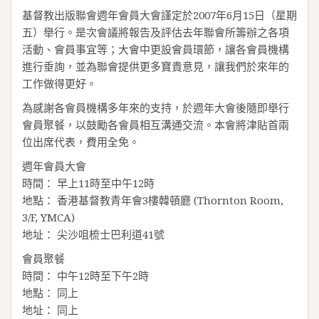
基督教出版聯會週年會員大會謹定於2007年6月15日（星期
五）舉行。是次會議將報告及評估去年聯會所籌辦之各項
活動、會員事宜等；大會中更設會員環節，讓各會員機構
進行垂詢，並為聯會提供更多寶貴意見，讓我們於來年的
工作做得更好。
為感謝各會員機構多年來的支持，於週年大會後隨即舉行
會員聚餐，以鼓勵各會員相互溝通交流。本會將津貼首兩
位出席代表，費用全免。
週年會員大會
時間： 早上11時至中午12時
地點： 香港基督教青年會3樓韓頓廳 (Thornton Room,
3/F, YMCA)
地址： 尖沙咀梳士巴利道41號
會員聚餐
時間： 中午12時至下午2時
地點： 同上
地址： 同上