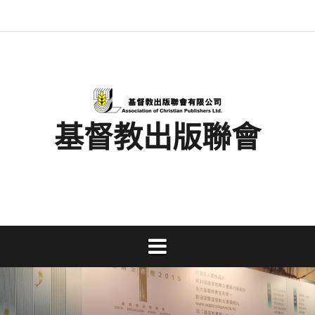
Skip
最
基
閱
書
金
文
活
香
奉
to
新
督
讀
展
書
字
動
港
獻
content
消
教
馬
消
獎
事
及
基
支
息
出
拉
息
工
資
督
持
版
松
研
料
教
聯
討
文
會
會
字
出
版
事
基督教出版聯會
業