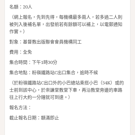
名額：20人
（網上報名，先到先得，每機構最多兩人，若多過二人則
被列入後補名單，出發前若有餘額可以補上，以電郵通知
作實。）
對象：基督教出版聯會會員機構同工
費用：全免
集合時間：下午1時30分
集合地點：粉嶺鐵路站C出口集合，逾時不候
（於粉嶺鐵路站C出口外的小巴總站乘搭小巴（54K）或的
士前到該中心，於崇謙堂教堂下車，再沿教堂旁邊的車路
往上行大約一分鐘就可到達。）
報名方法：
截止報名日期：額滿即止