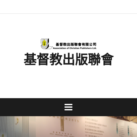
Skip
最
基
閱
書
金
文
活
香
奉
to
新
督
讀
展
書
字
動
港
獻
content
消
教
馬
消
獎
事
及
基
支
息
出
拉
息
工
資
督
持
版
松
研
料
教
聯
討
文
會
會
字
出
版
事
基督教出版聯會
業