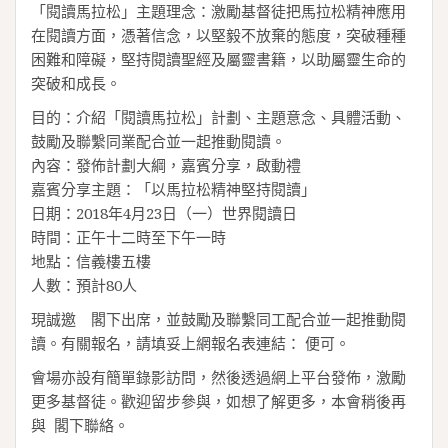
「閱讀馬拉松」主題理念：激勵基督徒把馬拉松精神應用
在閱讀方面，憑著信念，以堅毅不放棄的態度，突破種種
困難和障礙，堅持閱讀聖經及屬靈書籍，以助屬靈生命的
突破和成長。
目的：介紹「閱讀馬拉松」計劃、主題意念、具體活動、
鼓勵及聯繫同業配合並一起推動閱讀。
內容：發佈計劃大綱，嘉賓分享，啟動禮
嘉賓分享主題：「以馬拉松精神堅持閱讀」
日期：2018年4月23日（一）世界閱讀日
時間：正午十二時至下午一時
地點：信義樓五樓
人數：預計80人
現誠邀 閣下出席，並鼓勵及聯繫同工配合並一起推動閱
讀。有關報名，請填妥上網報名表連結： 便可。
會場亦設有簡單錄影訪問，然後透過網上平台發佈，激勵
更多基督徒。歡迎留步參與，如想了解更多，本會稍後再
與 閣下聯絡。