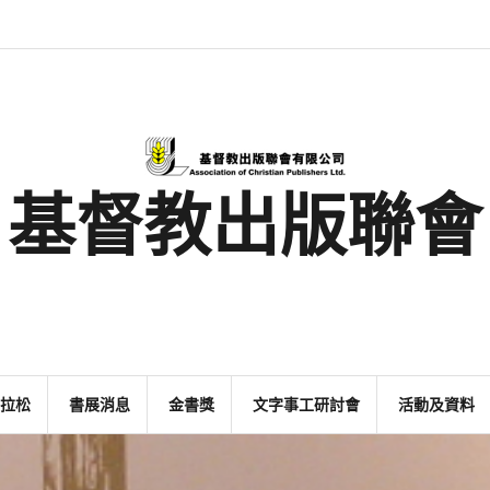
最
基
閱
書
金
文
活
香
奉
新
督
讀
展
書
字
動
港
獻
消
教
馬
消
獎
事
及
基
支
息
出
拉
息
工
資
督
持
版
松
研
料
教
聯
討
文
會
會
字
出
版
事
基督教出版聯會
業
拉松
書展消息
金書獎
文字事工研討會
活動及資料