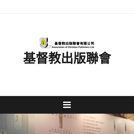
Skip
最
基
閱
書
金
文
活
香
奉
to
新
督
讀
展
書
字
動
港
獻
content
消
教
馬
消
獎
事
及
基
支
息
出
拉
息
工
資
督
持
版
松
研
料
教
聯
討
文
會
會
字
出
版
事
基督教出版聯會
業