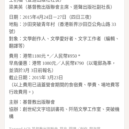
梁美英（基督教出版聯會主席、道聲出版社副社長）
日期：
2015
年
4
月
24
日－
27
日（四日三夜）
地點：沙田突破青年村（香港新界沙田亞公角山路
33
號）
對象：文學創作人、文學愛好者、文字工作者（編輯、
翻譯等）
費用：港幣
1180
元
*
／人民幣
¥950 *
早鳥優惠：港幣
1080
元／人民幣
¥790
（以電郵為準，
並須於
3
月
3
日前報名）
截止日期：
2015
年
3
月
23
日
（以上費用已涵蓋營會期間的食宿費、學費、場地費等
行政費用。
)
主辦：基督教出版聯會
協辦：創世紀文字培訓書苑、阡陌文學工作室、突破機
構
Tagged
ACP
,
基督教出版聯會
,
莫非
,
閱讀／創作
,
黎海華