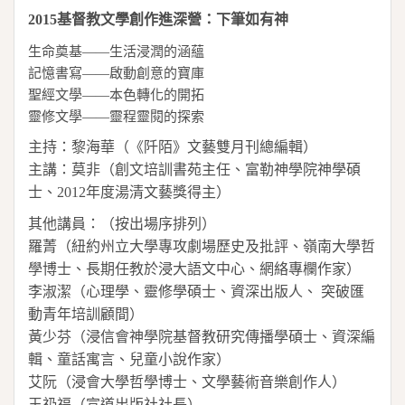
2015
基督教文學創作進深營：下筆如有神
生命奠基——生活浸潤的涵蘊
記憶書寫——啟動創意的寶庫
聖經文學——本色轉化的開拓
靈修文學——靈程靈閱的探索
主持：黎海華（《阡陌》文藝雙月刊總編輯）
主講：莫非（創文培訓書苑主任、富勒神學院神學碩
士、
2012
年度湯清文藝獎得主）
其他講員：（按出場序排列）
羅菁（紐約州立大學專攻劇場歷史及批評、嶺南大學哲
學博士、長期任教於浸大語文中心、網絡專欄作家）
李淑潔（心理學、靈修學碩士、資深出版人、 突破匯
動青年培訓顧間）
黃少芬（浸信會神學院基督教研究傳播學碩士、資深編
輯、童話寓言、兒童小說作家）
艾阮（浸會大學哲學博士、文學藝術音樂創作人）
王礽福（宣道出版社社長）