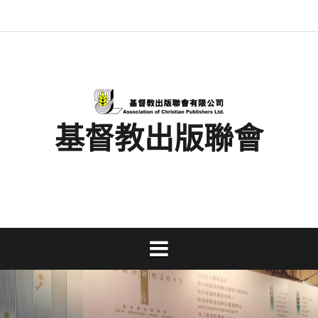
Skip
最
基
閱
書
金
文
活
香
奉
to
新
督
讀
展
書
字
動
港
獻
content
消
教
馬
消
獎
事
及
基
支
息
出
拉
息
工
資
督
持
版
松
研
料
教
聯
討
文
會
會
字
出
版
事
基督教出版聯會
業