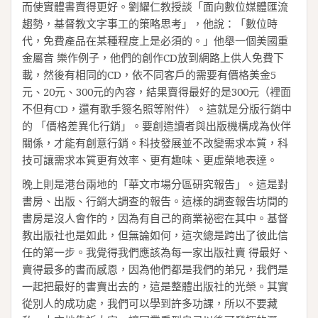
而使實體書賣得更好。劉耀仁教授談「面向數位媒體匯流
趨勢，基督教文字事工的策略思考」，他說：「數位時
代，免費產品在某種程度上是必須的。」他舉一個美國重
金屬音 樂作例子，他們的創作CD放到網路上供人免費下
載，然後有相同的CD，依不同客戶的需要有價格美金5
元、20元、300元的內容，結果賣得最好的是300元（裡面
不但有CD，還有歌手簽名照等附件）。這就是分版行銷中
的 「價格差異化行銷」。要創造讀者與出版機構成為伙伴
關係，才能有創意行銷。科技發展並不改變需求本質，科
技可讓需求本質更有效率、更有趣味、更虛榮地表達。
晚上則是港台兩地的「華文市場分區研究報告」。這是對
書房、出版、行銷大調查的報告。這樣的調查報告坊間的
書房是沒人會作的，因為有自己的商業祕密在其中。基督
教出版社也是如此，但無論如何，這次總是跨出了彼此信
任的第一步。我覺得我們應該為每一家出版社賣 得最好、
賣得最多的書而感恩，因為他們都是我們的弟兄，我們是
一起把最好的書賣出去的，這是整體出版社的光榮。其實
從別人的成功處，我們可以學到許多功課，所以不要藏