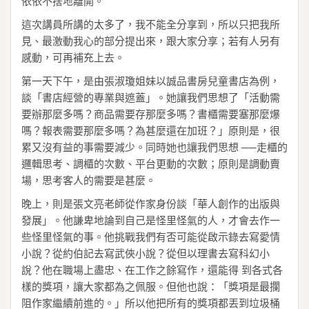
依依不捨地離開。
這次講員所講的太多了，我不能全分享到，所以只把我所
見、最激動我心的部分提出來，跟大家分享；若有人另有
感動，可再補充上去。
第一天下午，是由張淑瓊姐妹以誠品書房兒童書店為例，
談「書店經營的專業與遮蓋」。她讓我們思想了「活動需
要辦那麼多嗎？商品需要存那麼多嗎？書櫃需要塞那麼爆
嗎？報表需要那麼多嗎？為甚麼還在加班？」原則是，很
累又沒有益的事需要減少。同時她也讓我們思想 ──走櫃的
邏輯思考、調櫃的次數、平台更動的次數；原則是調動賣
場，思考客人的需要是甚麼。
晚上，則是張文亮老師從作家身份談「華人創作的出版與
發展」。他謙卑地論到自己是怪里怪氣的人，才會去作一
些怪里怪氣的事。他挑戰我們有否可能從啟示錄去寫愛情
小說？從約伯記去寫武俠小說？從但以理書去寫科幻小
說？他在職場上盡忠、在工作之餘寫作，還能得 到各式各
樣的獎項，讓大家都為之佩服。但他也說：「獎項是最攔
阻作家繼續前進的。」所以他把所有的獎項都丟到垃圾桶