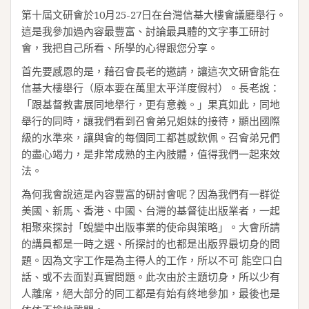
第十屆文研會於10月25-27日在台灣信基大樓會議廳舉行。
這是我參加過內容最豐富、討論最具體的文字事工研討
會，我把自己所看、所學的心得跟您分享。
首先要感恩的是，藉召會長老的邀請，讓這次文研會能在
信基大樓舉行（原本要在萬里太平洋度假村）。長老說：
「跟基督教書展同地舉行，更有意義。」果真如此，同地
舉行的同時，讓我們看到召會弟兄姐妹的接待，顯出國際
級的水準來，讓與會的每個同工都甚感欽佩。召會弟兄們
的盡心竭力，是非常成熟的主內肢體，值得我們一起來效
法。
為何我會說這是內容豐富的研討會呢？因為我們有一群從
美國、新馬、香港、中國、台灣的基督徒出版業者，一起
相聚來探討「蛻變中出版事業的使命與策略」。大會所請
的講員都是一時之選、所探討的也都是出版界最切身的問
題。因為文字工作是為主得人的工作，所以不可 能空口白
話、或不去面對真實問題。此次由於主題切身，所以少有
人離席，絕大部分的同工都是有始有終地參加，最後也是