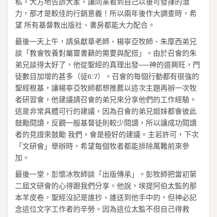
私，大方地告訴大家，讓同業看到自己以後可發揮的潛
力，那才是較佳的行銷意義！所以兩年後作大調查時，希
望 所有基督教出版社、書房都能大力配合。
最後一天上午，請吳獻章老師、楊寧亞牧師、朱摩西弟兄
談「教會牧養對屬靈書籍的需要與配搭」。由於召會的朱
弟兄談得太好了，他從聖經的真理出發──神的道興旺，門
徒數目加增的甚多（徒6:7）。召會的每個行動都有很強的
聖經根基，讓楊寧亞牧師都想推薦以這次主題再辦一次牧
者研習會，他建議請召會的弟兄來分享他們的工作經驗。
這是非常具體可行的建議，因為召會的弟兄姐妹都會彼此
鼓勵閱讀，反觀一般基督徒則較少閱讀，所以讓成功閱讀
者的見證來鼓勵 我們，會是極好的建議。主若許可，下次
「文研會」舉辦時，希望每個牧者都能排除萬難前來參
加。
最後一堂，彭懷冰牧師談「出版傳承」。彭牧師把當初第
二屆文研會的心得跟我們分享。他說，埃提阿伯太監的那
本羊皮卷，聖經沒記是誰抄、誰送到他手中的，但神必記
念這位文字工作者的辛勞。因為這位太監不但自己得救