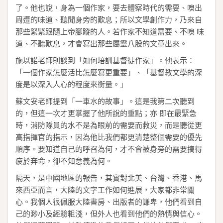
了。他也說，身為一個作家，要去體察時代的需要、嗅出
周遭的味道、聽聞身旁的歎息；所以文學創作力，乃來自
那些緊緊跟隨上帝腳蹤的人。若作家不知道需要、不嗅 味
道、不聽歎息，才會寫出那些屬靈八股的文章出來。
施以諾老師則談到「如何培訓基督徒作家」。他表示：
「一個作家怎麼活比怎麼寫更重要」、「基督教文學的深
度是以深入人心的程度來衡量。」
蘇文安老師提到「一車水的故事」。這是我第二次聽到
的，但這一次才更掌握了他所說的重點；亦 即在最緊急
時，消防隊員的水不是為眼前的需要而救災，而是聽從更
高指揮官的指示，因為他比我們都更清楚整個需要的優先
順序。要知道自己的呼召為何，才不會被身旁的需要搞得
疲於奔命，卻不知意義為何。
隔天，是中國地區的報告，其實對北美、台灣、香港、馬
來西亞而言，大陸的文字工作如何進展，大家都非常關
心。我個人很佩服大陸書房、出版者的謙卑，他們看到自
己的渺小及經驗粗淺，但外人也看到他們的熱情與信心。