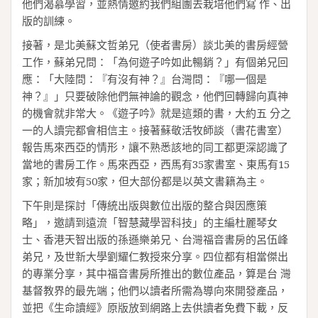
他們渴慕學習，並熱情邀約我們組團去栽培他們寫 作、出
版的訓練。
接著，是北美蘇文哲弟兄（使者書房）談北美的書房經營
工作，蘇弟兄問：「為何遊子吟如此暢銷？」有個弟兄回
應：「大陸問：『有沒有神？』台灣問：『哪一個是
神？』」只要破除他們無神論的觀念，他們回轉歸向真神
的機會就非常大。《遊子吟》就是這類的書，大約五 分之
一的人讀完都會相信主。接著蘇敬活牧師談（書花書室）
報告馬來西亞的情形，讓不熟悉該地的同工都更深認識了
當地的書房工作。馬來西亞，西馬有35家書室、東馬有15
家；新加坡有50家，但大部份都是以英文書籍為主。
下午則是探討「傳統出版與數位出版的整合與因應策
略」，邀請到遠流「智慧藏學習科技」的主編杜麗琴女
士、香港天智出版的孫遜樂弟兄、台灣福音書房的呂伍峰
弟兄，及世新大學劉耀仁教授來分享。四位都有相當傑出
的專業分享，其中福音書房所推出的數位產品，算是台 灣
基督教界的最先端；他們以讀者所需為導向來開發產品，
並把《生命讀經》原版放到網路上去供讀者免費下載，反