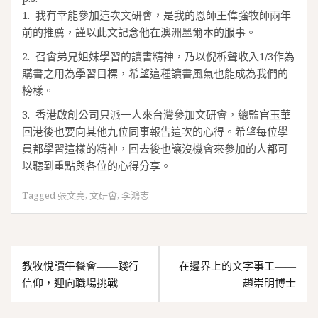
1. 我有幸能參加這次文研會，是我的恩師王偉強牧師兩年
前的推薦，謹以此文記念他在澳洲墨爾本的服事。
2. 召會弟兄姐妹學習的讀書精神，乃以倪柝聲收入1/3作為
購書之用為學習目標，希望這種讀書風氣也能成為我們的
榜樣。
3. 香港啟創公司只派一人來台灣參加文研會，總監官玉華
回港後也要向其他九位同事報告這次的心得。希望每位學
員都學習這樣的精神，回去後也讓沒機會來參加的人都可
以聽到重點與各位的心得分享。
Tagged
張文亮
,
文研會
,
李鴻志
文
教牧悅讀午餐會——踐行
在邊界上的文字事工——
章
信仰，迎向職場挑戰
趙崇明博士
導