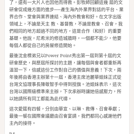
了，還有一大片人也因他而得救。彭牧師回顧這幾 屆的文
研會促成幾方面的進步──產生海內外業界對話的平台、業
界合作、堂會與業界連結、海內外教會和好。在文字出版
領域上，不論是天主 教、基督教，不論是教會、召會，我
們相同的地方超過不同的地方，這是合作（和好）的重要
基礎。他說，尼希米的修造城牆時，一個都不能少，他要
每個人都從自己的房屋修造開始。
最後沈金標弟兄以Power Point秀出第一屆到第十屆的文
研會歷史，與歷屆所探討的主題，讓每個與會者都重新再
溫習一下，倍感這份工作對自己的價值與意義！下次，兩
年後將由香港主辦第十一屆，香港主席池麗華姐妹正式從
台灣文協理事長陳敬智手中得到授旗。池姐妹表示，這次
台灣以國際級標準來主辦，下次承辦時讓她倍感壓力，所
以她請所有同工都能為此代禱。
這次愛筵有四餐，分別由華宣、以琳、救傳、召會奉獻；
最後一餐在國際會議廳由召會宴請，我們都同心感謝他們
主內的接待。
p.s.