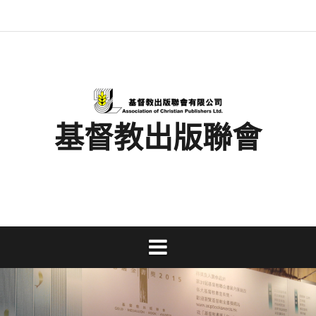
Skip
最
基
閱
書
金
文
活
香
奉
to
新
督
讀
展
書
字
動
港
獻
content
消
教
馬
消
獎
事
及
基
支
息
出
拉
息
工
資
督
持
版
松
研
料
教
聯
討
文
會
會
字
出
版
事
基督教出版聯會
業