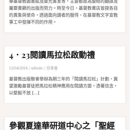
華基督教圖書館及靈光書室等，主要都是為聖經的翻譯及
屬靈書籍的出版而努力。時至今日，基督教書店皆按各自
的異象與使命，透過面向讀者的服侍，在基督教文字宣教
事工中發揮不同的作用。
4．23閱讀馬拉松啟動禮
12/04/2018
admin
分享會
基督教出版聯會舉辦為期三年的「閱讀馬拉松」計劃，冀
望激勵基督徒把馬拉松精神應用在閱讀方面，憑著信念，
以堅毅不放 […]
參觀夏達華研道中心之「聖經