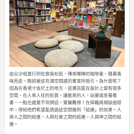
由尖沙咀直行到佐敦吳松街，傳來陣陣的咖啡香，隨著香
味而走，眼前被這充滿空間感的書室所吸引。為什麼呢？
因為在香港寸金尺土的地方，這書店能在設計上留有很多
空間，在人來人往的佐敦，讓進來的人，站著或坐著看
書，一點也感覺不到擠迫，實屬難得！在與職員傾談過程
中，得知他們希望能透過這空間做到「結連」的效果。人
與人之間的結連，人與社會之間的結連，人與神之間的結
連。