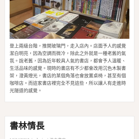
登上兩級台階，推開玻璃門，走入店內。店面予人的感覺
潔白明亮，因為空調而微冷，除此之外就是一種老舊的氣
氛。說老舊，因為近年較具人氣的書店，都會予人溫暖、
生活品味的感覺。現時的書店有不少都會改用沉色木製書
架，澄黃燈光，書店的某個角落也會放置桌椅，甚至有個
咖啡店。而這家書店裡完全不見這些，所以讓人有走進時
光隧道的感覺。
書林情長