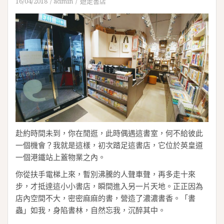
16/04/2018
admin
遊走書店
赴約時間未到，你在閒逛，此時偶遇這書室，何不給彼此
一個機會？我就是這樣，初次踏足這書店，它位於英皇道
一個港鐵站上蓋物業之內。
你從扶手電梯上來，暫別沸騰的人聲車聲，再多走十來
步，才抵達這小小書店，瞬間進入另一片天地。正正因為
店內空間不大，密密麻麻的書，營造了濃濃書香。「書
蟲」如我，身陷書林，自然忘我，沉醉其中。