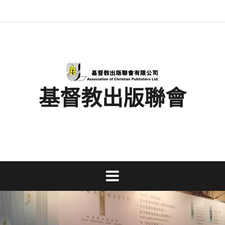
Skip
最
基
閱
書
金
文
活
香
奉
to
新
督
讀
展
書
字
動
港
獻
content
消
教
馬
消
獎
事
及
基
支
息
出
拉
息
工
資
督
持
版
松
研
料
教
聯
討
文
會
會
字
出
版
事
基督教出版聯會
業