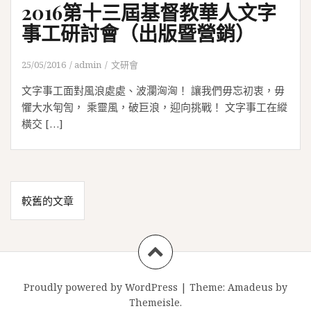
2016第十三屆基督教華人文字
事工研討會（出版暨營銷）
25/05/2016
admin
文研會
文字事工面對風浪處處、波瀾洶洶！ 讓我們毋忘初衷，毋
懼大水匉訇， 乘靈風，破巨浪，迎向挑戰！ 文字事工在縱
橫交 […]
文
較舊的文章
章
導
覽
Proudly powered by WordPress
|
Theme:
Amadeus
by
Themeisle.