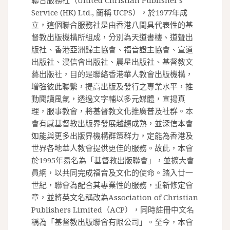
聯合服務社（United Christian Publisher’s
Service (HK) Ltd., 簡稱 UCPS），於1977年成
立，這個聯合服務社是由香港八間具代表性的基
督教出版機構所組成，分別為天道書樓、道聲出
版社、香港亞洲歸主協會、福音證主協會、宣道
出版社、浸信會出版社、晨星出版社、基督教文
藝出版社，目的是聯絡香港華人教會出版機構，
增強彼此聯繫，提高出版及發行之專業水平，推
動閱讀風氣，透過文字輔以多元媒體，宣揚真
理，服事教會，將基督教文化推廣普及社群。本
會有感基督教出版界發展越趨成熟，並深信本會
如能與更多出版界機構群策群力，定能為香港及
世界各地華人教會提供更佳的服務。故此，本會
於1995年易名為「基督教出版聯會」，並擴大會
員網，以共同完成福音及文化的使命。踏入廿一
世紀，聯會為配合其專業性的服務，重新修定會
章，並將英文名稱改為Association of Christian
Publishers Limited（ACP），同時註冊中文名
稱為「基督教出版聯會有限公司」。至今，本會