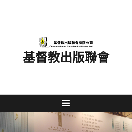
Skip
最
基
閱
書
金
文
活
香
奉
to
新
督
讀
展
書
字
動
港
獻
content
消
教
馬
消
獎
事
及
基
支
息
出
拉
息
工
資
督
持
版
松
研
料
教
聯
討
文
會
會
字
出
版
事
基督教出版聯會
業