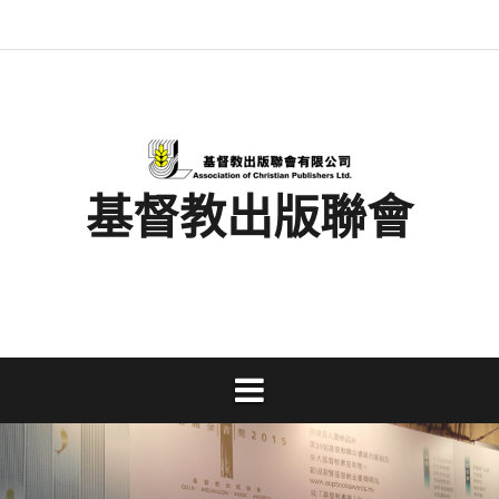
Skip
最
基
閱
書
金
文
活
香
奉
to
新
督
讀
展
書
字
動
港
獻
content
消
教
馬
消
獎
事
及
基
支
息
出
拉
息
工
資
督
持
版
松
研
料
教
聯
討
文
會
會
字
出
版
事
基督教出版聯會
業