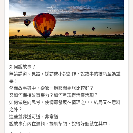
如何說故事？
無論講道、見證，採訪或小說創作，說故事的技巧至為重
要！
然而故事鏈中，從哪一環節開始說比較好？
又如何保持故事張力？如何呈現得活靈活現？
如何做逆向思考，使情節發展在情理之中，結局又在意料
之外？
這些並非道可道，非常道。
說故事有內在邏輯，提綱挈領，說得好聽就在其中。