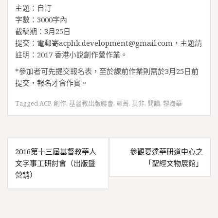
主題：自訂
字數：3000字內
截稿期：3月25日
提交：電郵寄acphk.development@gmail.com，主題請
註明：2017 香港小說創作營作業。
*參加者可先提交報名表，至於課前作業則需於3月25日前
提交，報名才會作實。
Tagged
ACP
,
創作
,
基督教出版聯會
,
羅菁
,
莫非
,
閱讀
,
黎海華
文
2016第十三屆基督教華人
參觀夏達華研道中心之
章
文字事工研討會（出版暨
「聖經文物展館」
導
營銷）
覽