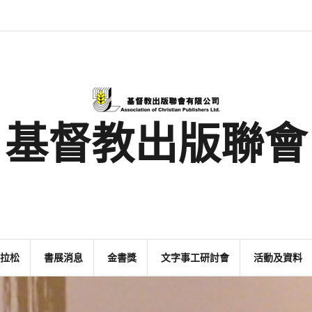
最
基
閱
書
金
文
活
香
奉
新
督
讀
展
書
字
動
港
獻
消
教
馬
消
獎
事
及
基
支
息
出
拉
息
工
資
督
持
版
松
研
料
教
聯
討
文
會
會
字
出
版
事
基督教出版聯會
業
拉松
書展消息
金書獎
文字事工研討會
活動及資料