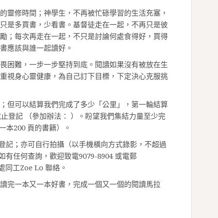
的靈修時間；神學生，不再被忙碌學習的生活充塞，
只是多買書，少看書。基督徒走在一起，不再只是彼
勵；每次再走在一起，不只是討論何處食得好，買得
書應該與誰一起讀好。
畏困難，一步一步堅持到底。閱讀如果沒有被放在生
重視身心靈健康，為自己訂下目標，下定決心克服挑
；但可以結算我們完成了多少「公里」，第一輪結算
截止登記 （參加辦法： ）。盼望我們集結力量至少完
一本200 頁的書籍）。
 登記；亦可自行拍攝（以手機橫向方式錄影，不超過
任何查詢，歡迎致電9079-8904 或電郵
秘書處同工Zoe Lo 聯絡。
讀完一本又一本好書，完成一個又一個的閱讀馬拉