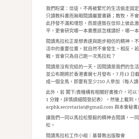
我們盼望：信徒，不再被繁忙的生活偷走固定
只讀教科書而無暇閱讀屬靈書籍；教牧，不會
此抒發不滿和埋怨，而是達致在信仰上彼此激
平，更會研究哪一本書應該怎樣讀好，哪一本
閱讀馬拉松正是想表達與跑步相仿的精神，不
活中的重要位置，就自然不會發生。相反，若
戰，豈會只為自己跑一次馬拉松？
閱讀是沒有完結的一天，因閱讀是我們的生活
並公布期將於香港書展七月發布，7 月13 日
成一個全馬，即要有至少210 人參加（每人讀
此外，若 閣下/貴機構有相關好書推介，可以
1 分鐘，詳情請細閱登記表），然後上載到。如有
acphk.secretariat@gmail.com 與本會
讓我們一同以馬拉松堅毅的精神去閱讀，一同
松。
閱讀馬拉松工作小組｜基督教出版聯會