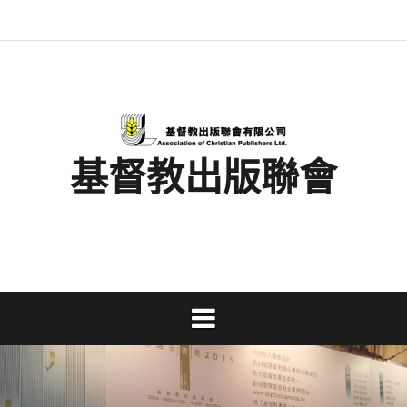
Skip
最
基
閱
書
金
文
活
香
奉
to
新
督
讀
展
書
字
動
港
獻
content
消
教
馬
消
獎
事
及
基
支
息
出
拉
息
工
資
督
持
版
松
研
料
教
聯
討
文
會
會
字
出
版
事
基督教出版聯會
業